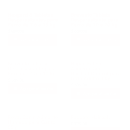
Nexgard 3 Tabletas
Bravecto Tableta
Desparasitantes para
Desparasitante para
Perro de 7.6 a 15 kg
Perro de 10 a 20 kg
$
899.00
$
609.00
Agregar al carrito
Agregar al carrito
Bravecto Tableta
Nupec Felino
Desparasitante para
Alimento Seco
Perro de 4.5 a 10 kg
Hairball Control para
Gato Adulto 3 kg
$
589.00
$
509.00
Agregar al carrito
Agregar al carrito
Royal Canin Alimento
Paquete Hairball
Humedo para Gatito
$
799.00
85 g