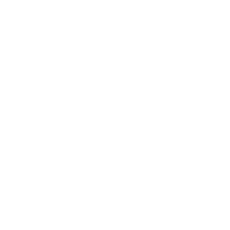
Ir al contenido
¡Envío gratis y entrega en menos de 24 horas! Si haces tu pedido antes de
las 12:00 pm, lo recibes el mismo día.
Todos los productos
Ordenar por
Nupec Alimento Seco
Bravecto Pipeta
para Perro Adulto
Desparasitante para
Raza Pequeña 2 kg
Gato de 6.25 a 12.5
kg
$
329.00
$
659.00
Agregar al carrito
Agregar al carrito