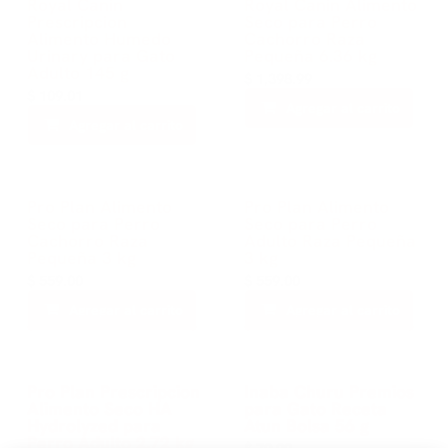
Royal Canin
Royal Canin Alimento
Prescripcion
Seco para Perro
Alimento Humedo
Cachorro Raza
Urinary para Gato
Pequeña 6.36 kg
Adulto 145 g
$
1,398.99
$
109.01
Agregar al carrito
Agregar al carrito
Pro Plan Alimento
Pro Plan Alimento
Seco para Perro
Seco para Perro
Cachorro Raza
Adulto Raza Pequeña
Pequeña 3 kg
3 kg
$
559.00
$
559.00
Agregar al carrito
Agregar al carrito
Pro Plan Prescripcion
Inaba Churu Premios
Alimento Seco HA
para Gato Receta
Hydrolyzed para
Atun Bolsa 56 g
Perro Adulto 2.72 kg