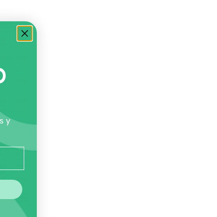
O
s y