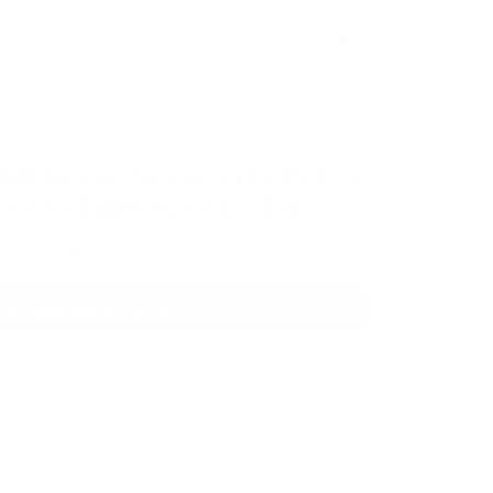
Inicia sesión
pm, lo recibes el mismo día.
 Alimento Seco para Perro
Raza Chihuahua 1.1 kg
$
459.00
Agregar al carrito
ío gratis en menos de 24 horas
mulas puntos en cada compra
astreabilidad en tiempo real
n tarjeta o al recibir tu pedido en efectivo,
tarjeta o transferencia