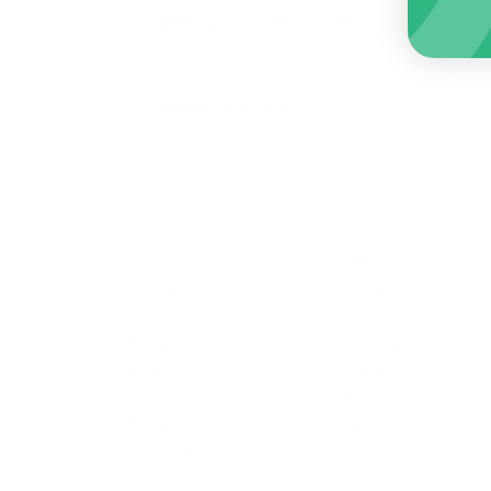
Preguntas Frecuentes
Ingredientes
Perro
Gato
Alimento Seco
Alimento Seco
Alimento Húmedo
Alimento Húmedo
Paquetes
Paquetes
Premios
Arena
Suplementos
Premios
Despa​​rasitantes
Suplementos
Accesorios
Accesorios