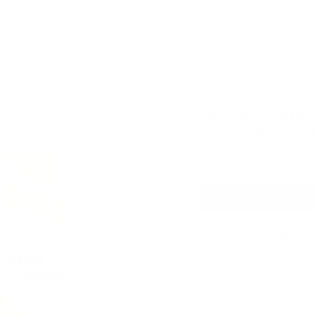
INICIO
PERRO
GATO
MARCAS
CONTACTO
nos de 24 horas! Si haces tu pedido antes de las 12:00 
Royal Canin
Adulto 
🚚 Env
🏆 Acu
📍 R
💸 Paga en línea co