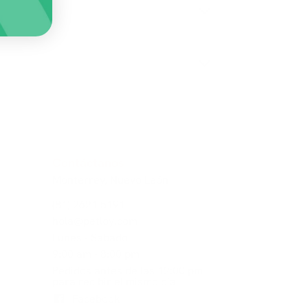
Contáctanos
Monterrey, Nuevo León
(81) 2621 5191
hola@petloy.com
Lunes - Sabado
9:00 am - 8:00 pm
Pedidos antes de las 12:00 pm
para recibir el mismo día
Facebook