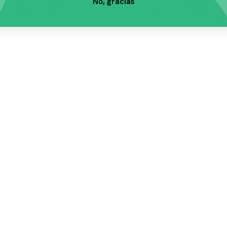
No, gracias
Información
Marcas
Envíos
Nup​​ec
Cambios y
Royal Canin
Devoluciones
Pro Plan
Política de Privacidad
Hill's
Términos de Servicio
Biomaxcota
Cambiar de Ciudad
Ver todas las Marcas