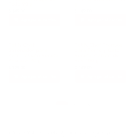
Pollo 90 g
g
$
149.00
$
149.00
Agregar al carrito
Agregar al carrito
Pet N Chef
Pet N Chef Premios
Sazonador para
para Perro y Gato
Perro y Gato Receta
Receta Pulmon de
Pescado 80 g
Res 100 g
$
129.00
$
149.00
Agregar al carrito
Agregar al carrito
1
2
En Petloy Monterrey encontrarás los mejores premios