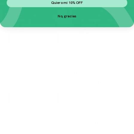
Quiero mi 10% OFF
Hill's Treats Premios
Hill's Treats Premios
para Perro Receta
para Perro Receta
No, gracias
Jerky de Pollo 200 g
Manzana y Avena
227 g
$
189.00
$
189.00
Agregar al carrito
Agregar al carrito
Hill's Treats Premios
Hill's Prescripcion
para Perro Receta
Treats Hypo Premios
Arándano y Avena
Hipoalergenicos para
227 g
Perro Adulto 300 g
$
189.00
$
299.00
Agregar al carrito
Agregar al carrito
Pet N Chef Premios
Pet N Chef Premios
para Perro y Gato
para Perro y Gato
Receta Pechuga de
Receta Charales 150