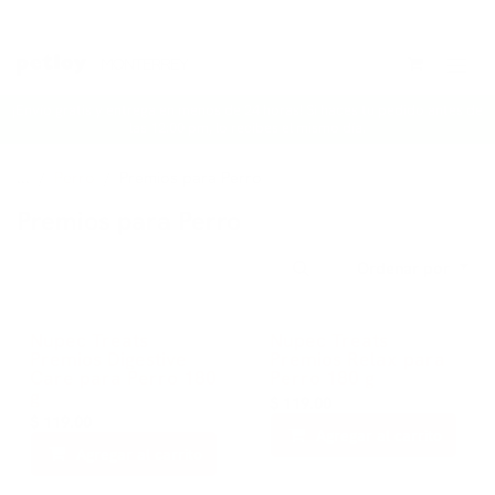
Ir al contenido
¡Envío gratis y entrega en menos de 24 horas! Si haces tu pedido antes de
las 12:00 pm, lo recibes el mismo día.
...
Perro
Premios para Perro
Premios para Perro
Ordenar por
Nupec Treats
Nupec Treats
Premios Digestive
Premios Relax para
Care para Perro 180
Perro 180 g
g
$
119.00
$
119.00
Agregar al carrito
Agregar al carrito