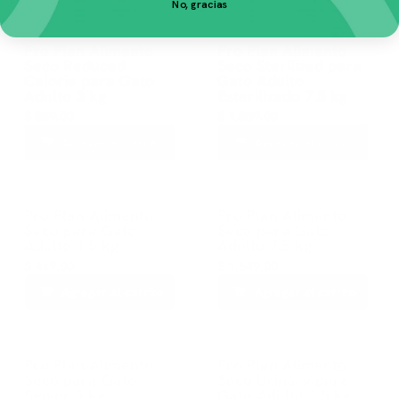
No, gracias
Pro Plan Alimento
Pro Plan Alimento
Seco Reduced
Seco Sterilized para
Calorie para Gato
Gato Adulto
Adulto 3 kg
Esterilizado 7.5 kg
$
859.00
$
1,889.00
Agregar al carrito
Agregar al carrito
Pro Plan Alimento
Pro Plan Alimento
Seco para Gato
Seco para Gato
Adulto 1.5 kg
Adulto 7.5 kg
$
419.00
$
1,649.00
Agregar al carrito
Agregar al carrito
Pro Plan Alimento
Pro Plan Alimento
Seco para Gato
Seco Urinary para
Senior 3 kg
Gato Adulto 1.5 kg