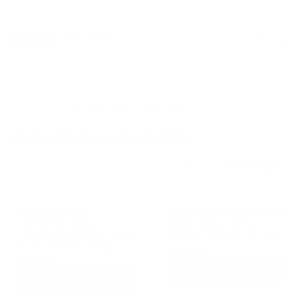
Ir al contenido
¡Envío gratis y entrega en menos de 24 horas! Si haces tu pedido antes de
las 12:00 pm, lo recibes el mismo día.
...
Gato
Alimento Seco para Gato
Alimento Seco para Gato
Ordenar por
Nupec Felino
Royal Canin Alimento
Alimento Seco
Seco para Gato
Hairball Control para
Adulto Indoor 3.1 kg
Gato Adulto 3 kg
$
899.00
$
509.00
Agregar al carrito
Agregar al carrito