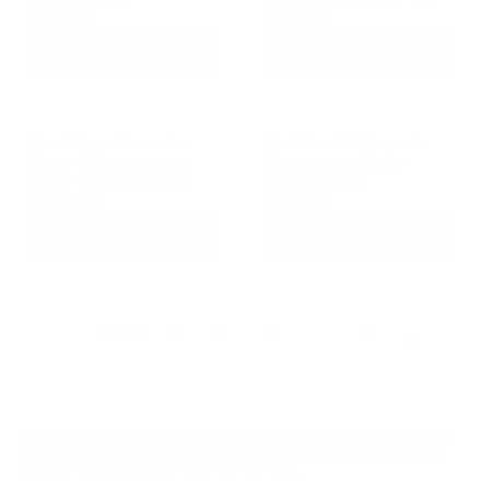
$
749.00
$
479.00
Agregar al carrito
Agregar al carrito
Pro Plan Alimento
FullTrust Alimento
Seco Urinary para
Seco para Gato
Gato Adulto 7.5 kg
Adulto 3 kg
$
1,889.00
$
549.00
Agregar al carrito
Agregar al carrito
1
2
3
4
…
9
En Petloy Monterrey encontrarás croquetas y alimento
seco premium para gato de las mejores marcas como
Nupec
,
Royal Canin
,
Pro Plan
y
Hill's
.