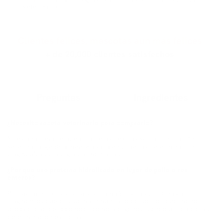
veterinario.
Clientes felices, mascotas aún más felices
+ de 20,000 clientes satisfechos
Preguntas
Ingredientes
¿Necesito receta veterinaria para comprarlo?
Sí, es una dieta terapéutica de uso exclusivo bajo indicación
veterinaria, generalmente usada en pruebas de eliminación
diagnóstica de alergias alimentarias.
¿Por qué usa proteína hidrolizada en lugar de pollo o res
enteros?
Porque la hidrólisis reduce el tamaño de las proteínas a
fragmentos que el sistema inmunitario del perro tiene menor
probabilidad de reconocer como alérgenos, siendo útil en dietas
de eliminación estrictas.