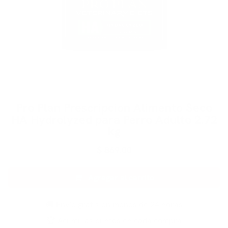
Pro Plan Prescripcion Alimento Seco
HA Hydrolyzed para Perro Adulto 2.72
kg
$
869.00
Agregar al carrito
🚚 Envío gratis en menos de 24 horas
🏆 Acumulas puntos en cada compra