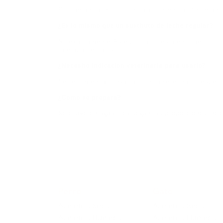
Porque un cachorro con baja concentración de antic
¿Es lo mismo que un sustituto de leche regular?
No exactamente. Este producto está enriquecido con 
la etapa de calostro.
¿Necesito indicación veterinaria para usarlo?
Se recomienda consultar con tu veterinario, especi
¿Cómo se prepara?
Se diluye en agua tibia según las proporciones ind
Perro
Gato
Alimento Seco
Alimento Seco
Alimento Húmedo
Alimento Húmedo