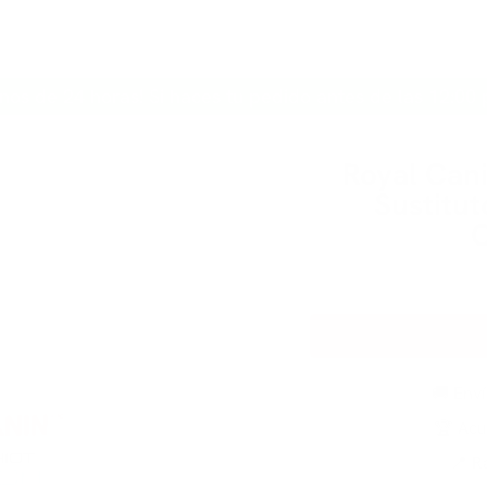
INICIO
PERRO
GATO
MARCAS
CONTACTO
nos de 24 horas! Si haces tu pedido antes de las 12:00 
Royal Cani
Sustitut
C
🚚 Env
🏆 Acu
📍 R