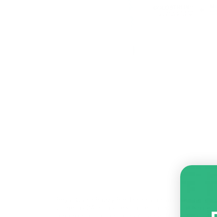
Royal Canin Puppy Pro Tech es un sustituto de lec
primeras 24 horas de vida del cachorro, además de
amamantar (lactancia insuficiente, falta de calostro 