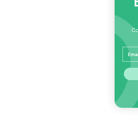
Contiene anticuerpos específicos contra E. col
Favorece la transferencia de inmunidad pasiva 
Fórmula rica en DHA, que apoya el desarrollo 
Incluye prebióticos (FOS) que favorecen el des
Ayuda a reducir el riesgo de mortalidad neonat
Co
Si tu cachorro ya superó la etapa de calostro 
Email
Preguntas
¿Cuándo debe usarse este producto?
Idealmente en las primeras 24 horas de vida del c
por la madre.
¿Por qué es tan importante el calostro en los prim