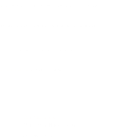
 mayor durante el periodo neonatal (0 a 21 días).
e un sustituto de leche estándar usado después de
 dosis y el momento adecuado de administración.
ios para perro
si necesitas uno.
Contáctanos
Monterrey, Nuevo León
(81) 2621 5191