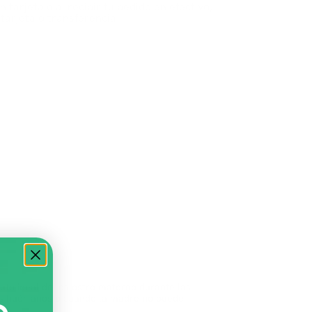
n tarjeta o al recibir tu pedido en efectivo,
tarjeta o transferencia
uto ideal del calostro materno durante las
ros huérfanos o cuando la madre no puede