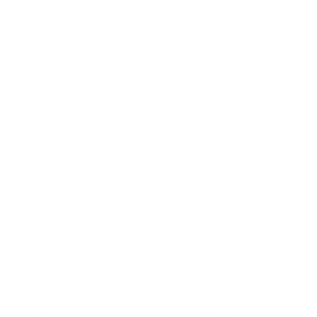
uerpos a los dos días de vida tiene un riesgo de muerte hasta 9 veces
anticuerpos específicos (contra E. coli y parvovirus), a diferencia d
almente en cachorros recién nacidos o de alto riesgo, para definir la
icadas en el empaque y se ofrece con biberón; revisa nuestros
accesor
También te puede interesar
Información
Marcas
Envíos
Nup​​ec
Cambios y
Royal Canin