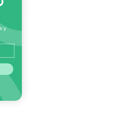
O
 primeros días de vida.
s y
 Sustituto de Leche para Perro Cachorro 400 g
.
Ingredientes
ma continua en cachorros huérfanos o rechazados