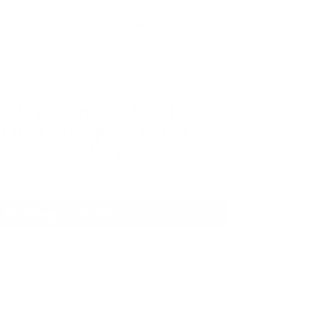
Inicia sesión
pm, lo recibes el mismo día.
n Prescripcion Pro Tech
o de Leche para Perro
achorro 300 g
$
1,029.00
Agregar al carrito
ío gratis en menos de 24 horas
mulas puntos en cada compra
astreabilidad en tiempo real