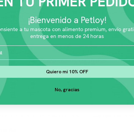
EN TU PRIMER PEDID
i y parvovirus canino tipo 2, que ayudan a proteger al cachorro en sus
cuando el calostro materno no está disponible o es insuficiente.
neurológico y visual del cachorro.
¡Bienvenido a Petloy!
arrollo de una microbiota intestinal saludable.
al, especialmente crítico entre los primeros 0 y 21 días de vida.
nsiente a tu mascota con alimento premium, envío grati
y solo necesita sustituto de leche regular, revisa también
Royal Canin
entrega en menos de 24 horas
Clientes felices, mascotas aún más felices
+ de 20,000 clientes satisfechos
Quiero mi 10% OFF
No, gracias
achorro, cuando no ha recibido calostro materno suficiente, o de for
eros días?