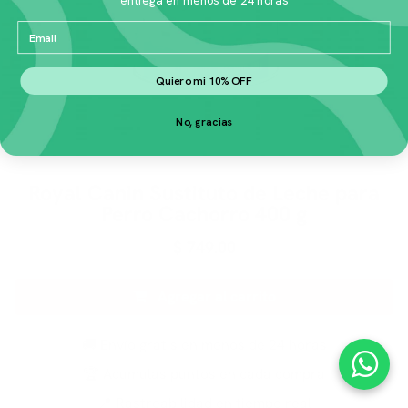
Email
Quiero mi 10% OFF
No, gracias
Royal Canin Sustituto de Leche para
Perro Cachorro 400 g
$
749.00
Agregar al carrito
🚚 Envío gratis en menos de 24 horas
🏆 Acumulas puntos en cada compra
📍 Rastreabilidad en tiempo real