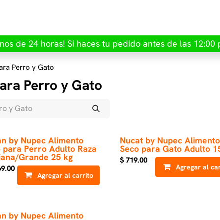
INICIO
PERRO
GATO
MARCAS
CONTACTO
nos de 24 horas! Si haces tu pedido antes de las 12:00 
ara Perro y Gato
ara Perro y Gato
n by Nupec Alimento
Nucat by Nupec Alimento
 para Perro Adulto Raza
Seco para Gato Adulto 1
ana/Grande 25 kg
$
719.00
Agregar al car
69.00
Agregar al carrito
n by Nupec Alimento