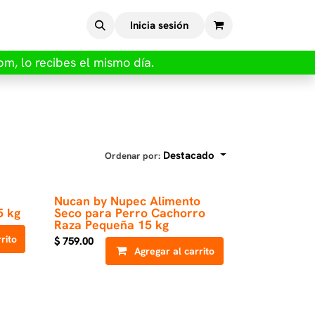
Inicia sesión
pm, lo recibes el mismo día.
Destacado
Ordenar por:
Nucan by Nupec Alimento
5 kg
Seco para Perro Cachorro
Raza Pequeña 15 kg
rito
$
759.00
Agregar al carrito