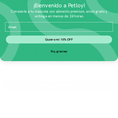
¡Bienvenido a Petloy!
Consiente a tu mascota con alimento premium, envío gratis y
entrega en menos de 24 horas
Email
Quiero mi 10% OFF
No, gracias
Virbac Alimento Seco para Gatito 1.5
kg
$
579.00
Agregar al carrito
🚚 Envío gratis en menos de 24 horas
🏆 Acumulas puntos en cada compra
📍 Rastreabilidad en tiempo real