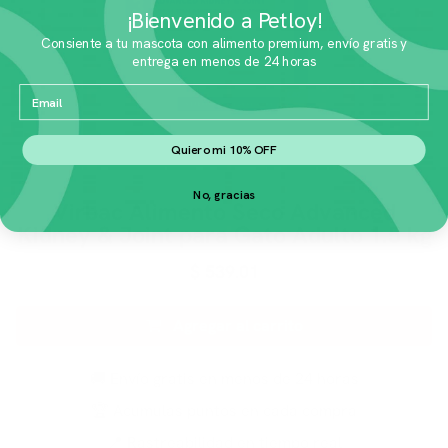
¡Bienvenido a Petloy!
Consiente a tu mascota con alimento premium, envío gratis y
entrega en menos de 24 horas
Email
Quiero mi 10% OFF
No, gracias
Virbac Alimento Seco Advanced
Kidney & Joint para Gato Adulto 1.5 kg
$
539.01
Agregar al carrito
🚚 Envío gratis en menos de 24 horas
🏆 Acumulas puntos en cada compra
📍 Rastreabilidad en tiempo real