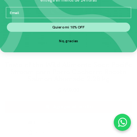
Email
Quiero mi 10% OFF
No, gracias
Taste of the Wild Alimento Seco Pacific
Stream para Perro Cachorro Receta
Salmon Ahumado 2.28 kg
$
669.00
Agregar al carrito
🚚 Envío gratis en menos de 24 horas
🏆 Acumulas puntos en cada compra