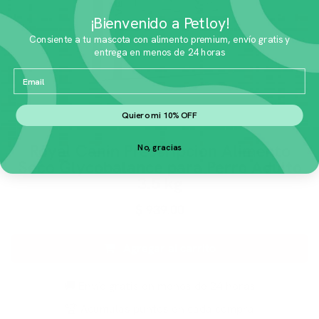
¡Bienvenido a Petloy!
Consiente a tu mascota con alimento premium, envío gratis y
entrega en menos de 24 horas
Email
Quiero mi 10% OFF
Royal Canin Prescripcion Alimento
No, gracias
Seco Glycobalance para Perro Adulto
3.5 kg
$
939.00
Agregar al carrito
🚚 Envío gratis en menos de 24 horas
🏆 Acumulas puntos en cada compra