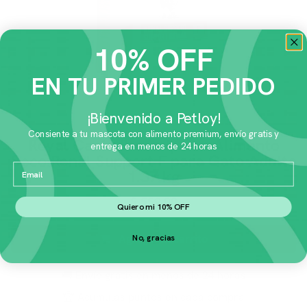
10% OFF
EN TU PRIMER PEDIDO
¡Bienvenido a Petloy!
Consiente a tu mascota con alimento premium, envío gratis y
Royal Canin Prescripcion Alimento
entrega en menos de 24 horas
Seco Renal Support F para Gato Adulto
Email
1.37 kg
$
559.00
Quiero mi 10% OFF
Agregar al carrito
No, gracias
🚚 Envío gratis en menos de 24 horas
🏆 Acumulas puntos en cada compra