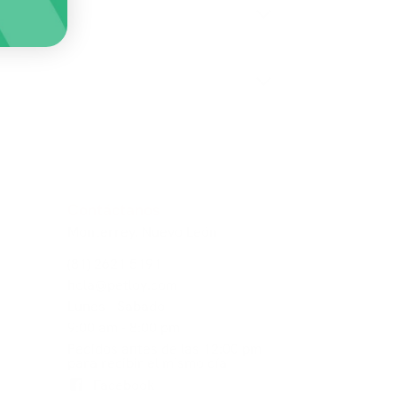
Contáctanos
Monterrey, Nuevo León
(81) 2621 5191
hola@petloy.com
Lunes - Sabado
9:00 am - 8:00 pm
Pedidos antes de las 12:00 pm
para recibir el mismo día
Facebook