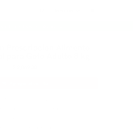
Inicia sesión
pm, lo recibes el mismo día.
n Prescripcion Alimento
l para Gato Adulto 8 kg
$
2,069.00
Agregar al carrito
ío gratis en menos de 24 horas
mulas puntos en cada compra
astreabilidad en tiempo real
n tarjeta o al recibir tu pedido en efectivo,
tarjeta o transferencia