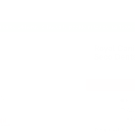
INICIO
PERRO
GATO
MARCAS
CONTACTO
nos de 24 horas! Si haces tu pedido antes de las 12:00 
Royal Cani
Seco Denta
🚚 Env
🏆 Acu
📍 R
💸 Paga en línea co