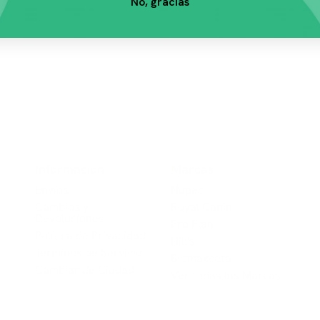
No, gracias
Información
Marcas
Envíos
Nup​​ec
Cambios y
Royal Canin
Devoluciones
Pro Plan
Política de Privacidad
Hill's
Términos de Servicio
Biomaxcota
Cambiar de Ciudad
Ver todas las Marcas