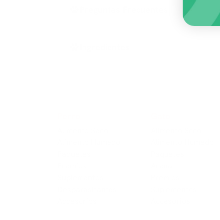
Preguntas Frecuentes
Ingredientes
Perro
Gato
Alimento Seco
Alimento Seco
Alimento Húmedo
Alimento Húmedo
Paquetes
Paquetes
Premios
Arena
Suplementos
Premios
Despa​​rasitantes
Suplementos
Accesorios
Accesorios