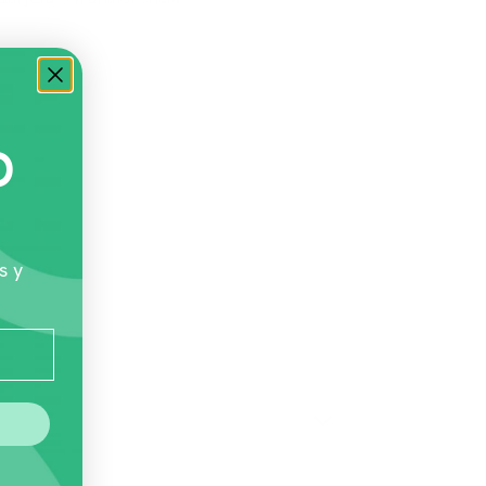
O
s y