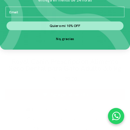
Email
Quiero mi 10% OFF
No, gracias
Royal Canin Prescripcion Alimento
Seco Dental para Gato Adulto 3.5 kg
$
1,129.00
Agregar al carrito
🚚 Envío gratis en menos de 24 horas
🏆 Acumulas puntos en cada compra
📍 Rastreabilidad en tiempo real