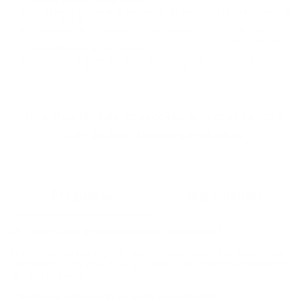
desde etapas tempranas.
Croqueta de tamaño pequeño, adaptada a la mandíbula de
razas pequeñas y cachorros.
Combina bien con
Royal Canin Alimento Húmedo para
Perro Cachorro y Hembras Gestantes 145 g
para mejorar
palatabilidad e hidratación.
Apoya su bienestar integral con
Suplementos para Perro
adecuados para estas etapas clave.
Clientes felices, mascotas aún más felices
+ de 20,000 clientes satisfechos
Preguntas
Ingredientes
¿Es seguro para perritas gestantes o lactantes?
Sí, está formulado específicamente para cubrir las necesidades
energéticas elevadas de la gestación y la lactancia en hembras
de raza pequeña.
¿Desde qué edad puede comerlo un cachorro?