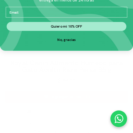
Email
Quiero mi 10% OFF
No, gracias
Royal Canin Alimento Humedo para
Gato Adulto Raza Persa 85 g
$
59.00
Agregar al carrito
🚚 Envío gratis en menos de 24 horas
🏆 Acumulas puntos en cada compra
📍 Rastreabilidad en tiempo real