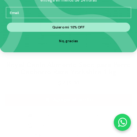
Email
Quiero mi 10% OFF
No, gracias
Royal Canin Alimento Seco para Perro
Cachorro Raza Yorkshire 1 kg
$
419.00
Agregar al carrito
🚚 Envío gratis en menos de 24 horas
🏆 Acumulas puntos en cada compra
📍 Rastreabilidad en tiempo real