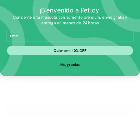
¡Bienvenido a Petloy!
Consiente a tu mascota con alimento premium, envío gratis y
entrega en menos de 24 horas
Email
Quiero mi 10% OFF
Pro Plan Prescripcion Alimento
No, gracias
Humedo CN Critical Nutrition para
Perro/Gato Adulto 155 g
$
89.00
Agregar al carrito
🚚 Envío gratis en menos de 24 horas
🏆 Acumulas puntos en cada compra