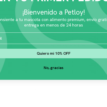
como primer ingrediente, con un sabor excepcionalmente atractivo incl
r la acumulación de sarro dental hasta en 36%, promoviendo dientes 
aminoácidos que refuerza la salud de la piel y el pelaje.
¡Bienvenido a Petloy!
s, antioxidantes y vitaminas que estimulan el sistema inmune.
y levadura, ingredientes funcionales con beneficios digestivos y de s
nsiente a tu mascota con alimento premium, envío grati
do para Perro
, útil para variar texturas en perros especialmente sele
entrega en menos de 24 horas
Clientes felices, mascotas aún más felices
+ de 20,000 clientes satisfechos
Quiero mi 10% OFF
No, gracias
ractivo para perros que suelen rechazar su alimento o comer con d
trado reducir la acumulación de sarro hasta en un 36% con el uso con