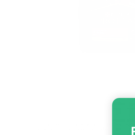
Pro Plan Exigent Raza Pequeña con OptiEnrich está
pequeña con paladar exigente o selectivo.