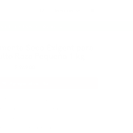
Inicia sesión
pm, lo recibes el mismo día.
imento Seco Exigent para
ulto Raza Pequeña 1 kg
$
269.00
Agregar al carrito
ío gratis en menos de 24 horas
mulas puntos en cada compra
astreabilidad en tiempo real
n tarjeta o al recibir tu pedido en efectivo,
tarjeta o transferencia