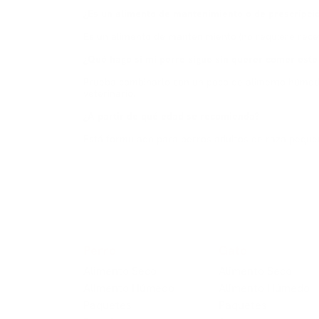
¿Es un alimento de mantenimiento o de prescripci
Es un alimento de mantenimiento (no requiere recet
¿Qué hago si mi perro sigue sin querer comer este
Prueba combinarlo con un poco de alimento húmedo 
veterinario.
¿A partir de qué edad se recomienda?
Está formulado para perros adultos de raza pequeña
Perro
Gato
Alimento Seco
Alimento Seco
Alimento Húmedo
Alimento Húmedo
Paquetes
Paquetes