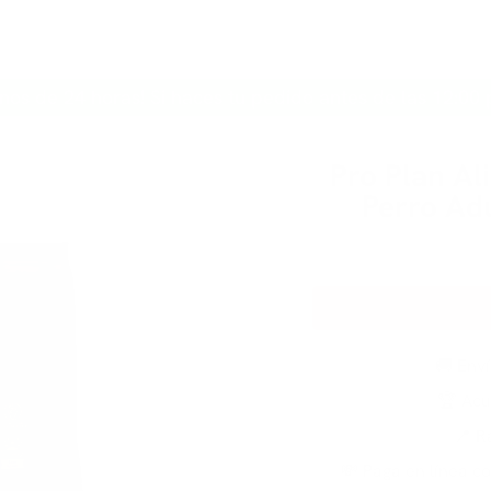
INICIO
PERRO
GATO
MARCAS
CONTACTO
nos de 24 horas! Si haces tu pedido antes de las 12:00 
Pro Plan Al
Perro Ad
🚚 Env
🏆 Acu
📍 R
💸 Paga en línea co