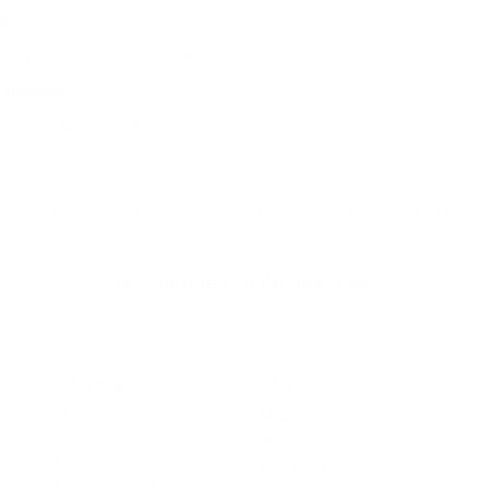
ón?
a veterinaria), diseñado para perros adultos de raza pequeña sanos 
 alimento?
para mejorar el aroma y la aceptación; si el rechazo persiste, vale
; para cachorros existen fórmulas específicas de la línea Pro Plan.
También te puede interesar
Información
Marcas
Envíos
Nup​​ec
Cambios y
Royal Canin
Devoluciones
Pro Plan
Política de Privacidad