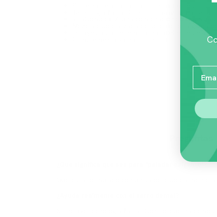
Proteína de alta calidad, con carne de pollo 
Tecnología Tartar Control, que ayuda a reduci
VitaComplex-7, una combinación de vitaminas y 
Mezcla especializada de selenio, beta glucano
Incluye pulpa de remolacha, aceite de pescado 
Co
Complementa su nutrición con
Alimento Húme
Email
Preguntas
¿Qué significa que sea para "paladar exigente"?
Que está formulado con un sabor especialmente at
¿Ayuda realmente con el sarro dental?
Sí, incluye tecnología Tartar Control que ha demos