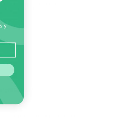
uso para los perros más selectivos.
más sanos y fuertes.
alud general.
s y
ctivos.
Ingredientes
esgano, algo común en algunas razas pequeñas.
tinuo.