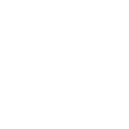
con paladar selectivo.
 la pena descartar causas médicas con tu
Contáctanos
Monterrey, Nuevo León
(81) 2621 5191
hola@petloy.com