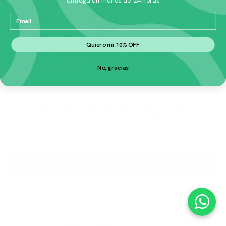
Email
Quiero mi 10% OFF
No, gracias
Pet N Chef Sazonador para Perro y
Gato Receta Pollo 80 g
$
129.00
Agregar al carrito
🚚 Envío gratis en menos de 24 horas
🏆 Acumulas puntos en cada compra
📍 Rastreabilidad en tiempo real