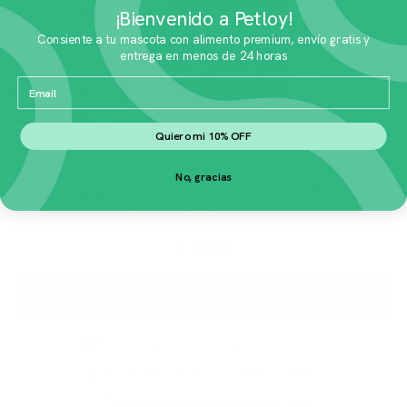
¡Bienvenido a Petloy!
Consiente a tu mascota con alimento premium, envío gratis y
entrega en menos de 24 horas
Email
Quiero mi 10% OFF
No, gracias
Purina Excellent Alimento Seco para
Perro Adulto Raza Pequeña 3.5 kg
$
439.00
Agregar al carrito
🚚 Envío gratis en menos de 24 horas
🏆 Acumulas puntos en cada compra
📍 Rastreabilidad en tiempo real