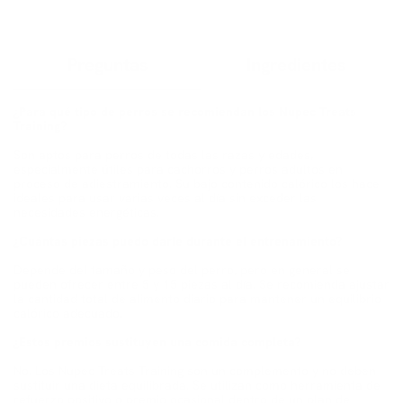
Preguntas
Ingredientes
¿Para qué tipo de perros se recomiendan los Nupec Treats
Training?
Son aptos para perros de todas las razas y edades,
especialmente útiles para cachorros y perros adultos en
proceso de adiestramiento. Su bajo contenido calórico los hace
ideales para usar varias veces al día sin exceder las
necesidades energéticas.
¿Cuántas piezas puedo darle durante el entrenamiento?
Depende del tamaño y peso del perro, pero en general se
pueden ofrecer entre 5 y 15 piezas al día. Se recomienda ajustar
la cantidad total de alimento diario para mantener un equilibrio
calórico adecuado.
¿Estos premios sustituyen una comida completa?
No. Los Nupec Treats Training son un complemento y no deben
sustituir una dieta equilibrada. Se utilizan como herramienta de
refuerzo positivo o premio ocasional dentro de un plan de