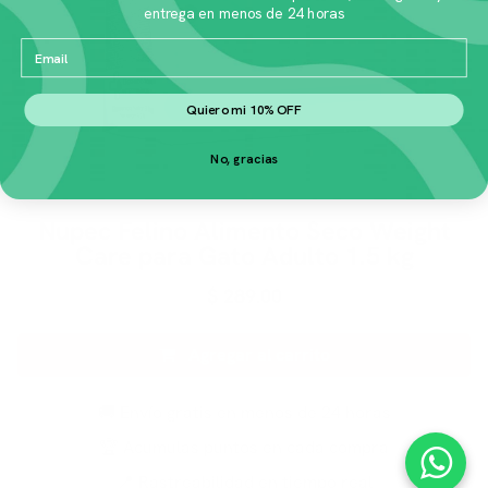
entrega en menos de 24 horas
Email
Quiero mi 10% OFF
No, gracias
Nupec Felino Alimento Seco Weight
Care para Gato Adulto 1.5 kg
$
289.00
Agregar al carrito
🚚 Envío gratis en menos de 24 horas
🏆 Acumulas puntos en cada compra
📍 Rastreabilidad en tiempo real