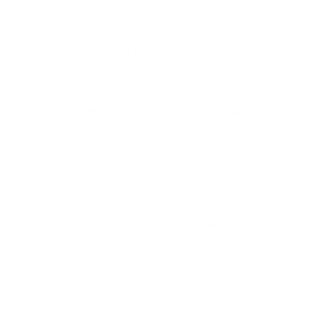
Reseñas
+ de 20,000 clientes satisfechos
Preguntas
Ingredientes
¿Para qué gatos está recomendado Nupec Felino Renal Care?
Está indicado para gatos con enfermedad renal crónica o en
tratamiento veterinario por alteraciones renales. Su
composición ayuda a reducir la sobrecarga de los riñones y
favorece una función renal más eficiente.
¿Puedo ofrecer Nupec Felino Renal Care como alimento de
mantenimiento diario?
Sí, puede utilizarse como alimento base bajo supervisión
veterinaria. Su fórmula completa y balanceada cubre las
necesidades nutricionales de los gatos, reduciendo los niveles
de fósforo y proteínas que pueden afectar la salud renal.