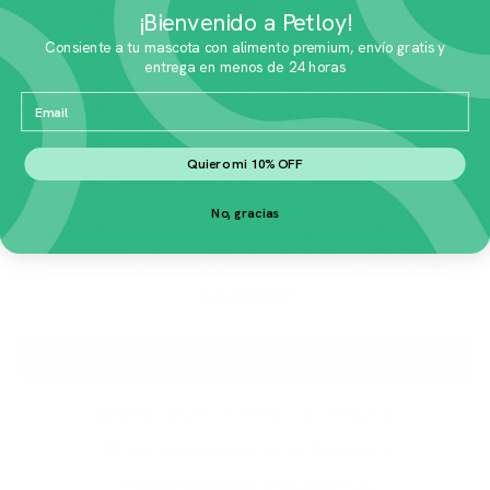
¡Bienvenido a Petloy!
Consiente a tu mascota con alimento premium, envío gratis y
entrega en menos de 24 horas
Email
Quiero mi 10% OFF
No, gracias
Hill's Prescripcion Alimento Seco j/d
Mobility para Perro Adulto 12.5 kg
$
3,288.99
Agregar al carrito
🚚 Envío gratis en menos de 24 horas
🏆 Acumulas puntos en cada compra
📍 Rastreabilidad en tiempo real