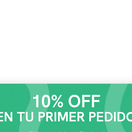
INICIO
PERRO
GATO
MARCAS
CONTACTO
nos de 24 horas! Si haces tu pedido antes de las 12:00 
Hill's Pres
Digestive 
10% OFF
🚚 Env
EN TU PRIMER PEDID
🏆 Acu
📍 R