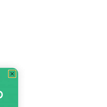
Inicia sesión
pm, lo recibes el mismo día.
cripcion Alimento Seco i/d
Care Low Fat para Perro
Adulto 3.9 kg
$
1,249.00
Agregar al carrito
ío gratis en menos de 24 horas
O
mulas puntos en cada compra
astreabilidad en tiempo real