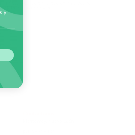
n tarjeta o al recibir tu pedido en efectivo,
tarjeta o transferencia
s y
Contáctanos
Monterrey, Nuevo León
(81) 2621 5191