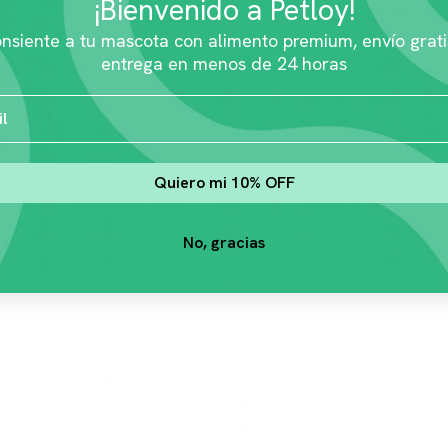
¡Bienvenido a Petloy!
💸 Paga en línea co
nsiente a tu mascota con alimento premium, envío grati
entrega en menos de 24 horas
Quiero mi 10% OFF
No, gracias
Información
Marcas
Envíos
Nup​​ec
Cambios y
Royal Canin
Devoluciones