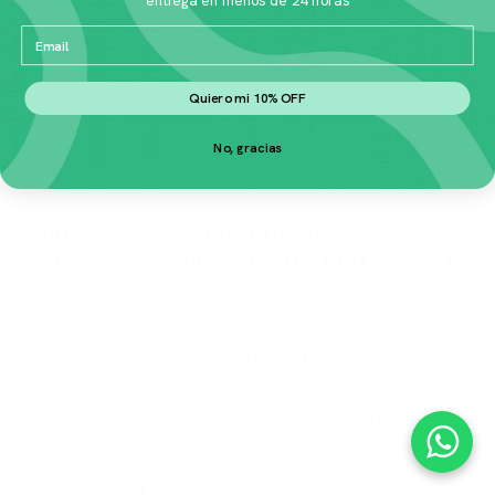
Email
Quiero mi 10% OFF
No, gracias
Hill's Prescripcion Alimento Seco h/d
Heart Care para Perro Adulto 1.5 kg
$
689.01
Agregar al carrito
🚚 Envío gratis en menos de 24 horas
🏆 Acumulas puntos en cada compra
📍 Rastreabilidad en tiempo real