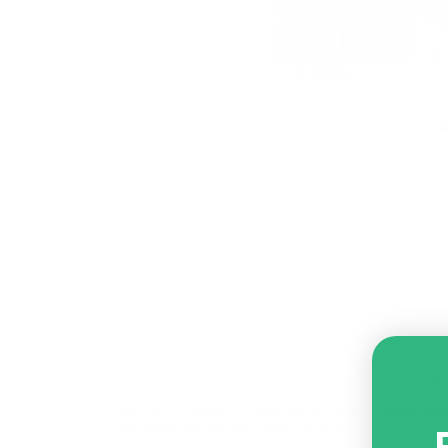
Hill's Prescripción c/d Multicare + Stress Urinary C
nutricionistas de Hill's, ideal para uso de por vida b