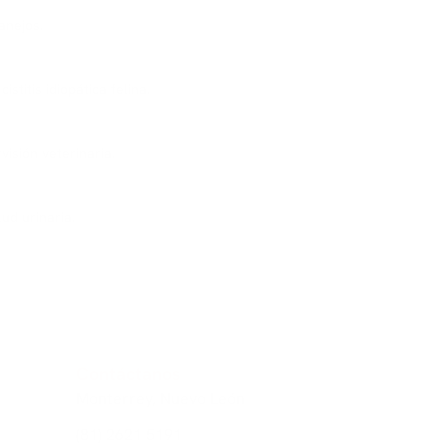
anejos.
stitis idiopática felina.
isión veterinaria.
ud urinaria.
Contáctanos
Monterrey, Nuevo León
(81) 2621 5191