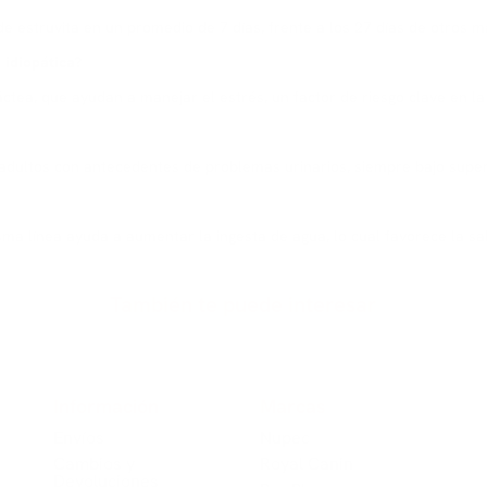
de estruvita en un promedio de 7 días, frente a los 27 días de otros m
 idiopática?
áctea, que ayudan a manejar el estrés, un factor de riesgo clave en la ci
 adultos con antecedentes de problemas urinarios, siempre bajo superv
a línea ayuda a aumentar la ingesta de agua, lo cual favorece la sal
También te puede interesar
Información
Marcas
Envíos
Nup​​ec
Cambios y
Royal Canin
Devoluciones