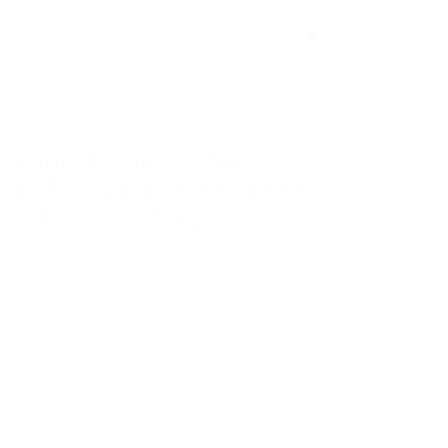
Inicia sesión
pm, lo recibes el mismo día.
cripcion Alimento Seco c/d
re Multicare Stress para
to Adulto 1.8 kg
ulticare is clinical nutrition tested to lower
t common urinary signs by 89 in cats Its made
l ingredients you can trust and was developed
and veterinarians This food contains controlled
and phosphorous levels to help reduce the
struvite and calcium oxalate stones Its also
xidants potassium citrate and omega3 fatty
lly formulated cat food has shown remarkable
ntrolled clinical trial assessing its efficacy in
 uroliths The trial demonstrated that Hills
 Multicare Stress Urinary Care Dry Cat Food
can significantly reduc.