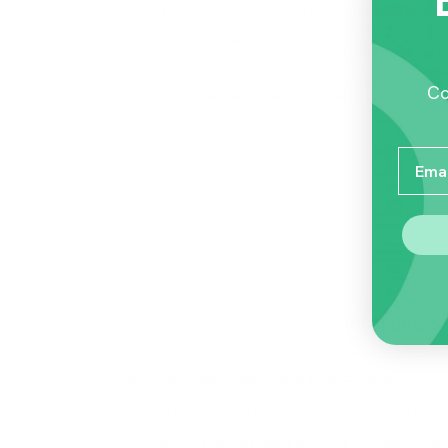
Nutrición clínicamente probada para reducir h
Ayuda a disolver cálculos de estruvita y contro
Contiene citrato potásico como agente alcalin
Incorpora L-triptófano e hidrolizado de proteín
felina (CIF).
Enriquecido con antioxidantes y ácidos grasos
Co
Complementa el manejo urinario con
Royal Ca
Email
Preguntas
¿Necesito receta veterinaria para comprarlo?
Sí, es un alimento de prescripción y debe usarse baj
¿En cuánto tiempo ayuda a disolver los cálculos de