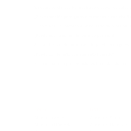
En estudios clínicos ha mostrado disolver cálculos 
¿Sirve también para gatos estresados o con cistitis
Sí, contiene L-triptófano e hidrolizado de proteína l
¿Puedo usarlo como alimento de por vida?
Sí, está formulado para uso a largo plazo en gatos
¿Puedo combinarlo con alimento húmedo?
Sí, combinar con presentaciones húmedas de la mism
Perro
Gato
Alimento Seco
Alimento Seco
Alimento Húmedo
Alimento Húmedo