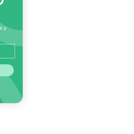
O
de cristales de estruvita y oxalato de calcio.
cipales factores de riesgo de la cistitis idiopática
s y
ínea para aumentar la ingesta de agua.
Ingredientes