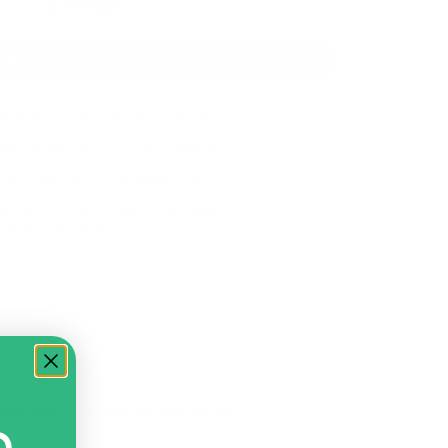
$
779.00
Agregar al carrito
ío gratis en menos de 24 horas
mulas puntos en cada compra
astreabilidad en tiempo real
n tarjeta o al recibir tu pedido en efectivo,
tarjeta o transferencia
 en gatos, formulado por veterinarios y