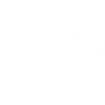
INICIO
PERRO
GATO
MARCAS
CONTACTO
nos de 24 horas! Si haces tu pedido antes de las 12:00 
Hill's Pres
Urinary Ca
Ga
Prescription Diet CD M
the recurrence of mos
in the USA with globa
by Hills nutritionists 
magnesium calcium 
building blocks of 
enriched with antio
acidsThis scientifica
results in the first co
dissolving struvite
Prescription Diet CD