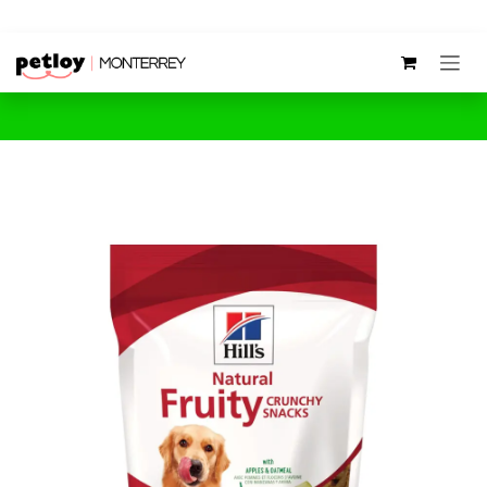
Ir al contenido
¡Envío gratis y entrega en menos de 24 horas! Si haces tu pedido antes
de las 12:00 pm, lo recibes el mismo día.