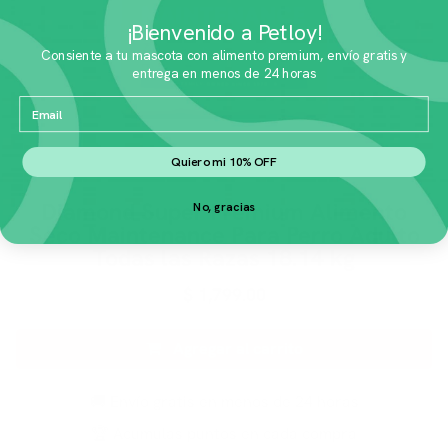
¡Bienvenido a Petloy!
Consiente a tu mascota con alimento premium, envío gratis y
entrega en menos de 24 horas
Email
Quiero mi 10% OFF
Diamond Super Premium Alimento
No, gracias
Seco Maintenance Para Perro Adulto
Todas las Razas 18.14 kg
$
1,799.00
Agregar al carrito
🚚 Envío gratis en menos de 24 horas
🏆 Acumulas puntos en cada compra