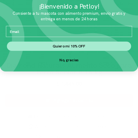
¡Bienvenido a Petloy!
Consiente a tu mascota con alimento premium, envío gratis y
entrega en menos de 24 horas
Email
Quiero mi 10% OFF
No, gracias
Diamond Naturals Alimento Seco para
Perro Senior 8.16 kg
$
1,449.00
Agregar al carrito
🚚 Envío gratis en menos de 24 horas
🏆 Acumulas puntos en cada compra
📍 Rastreabilidad en tiempo real