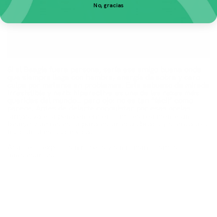
No, gracias
Si el Beagle fuera persona, sería ese amigo buena onda
que siempre llega con hambre, energía de sobra y cero
culpa por meterse en problemas. Este sabueso de mirada
irresistible y nariz hiperactiva es una de las razas más
queridas del mundo… pero ojo: no es tan “fácil” como
parece. Antes de dejarte conquistar por esas orejas
largas, vale la pena entender cómo es realmente un
Beagle, qué necesita para estar equilibrado y si encaja (o
no) con tu estilo de vida.
Aquí te lo explico sin rodeos y sin romanticismos
innecesarios.