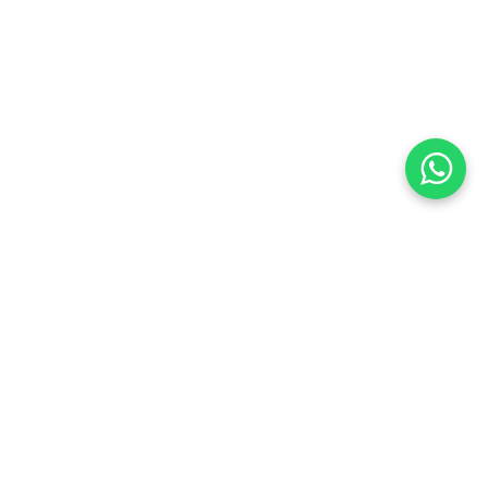
¿Qué es un Beagle y para qué tipo de
familias es ideal?
Aspecto
Descripción