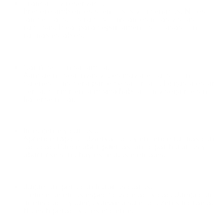
Tranquilo y reservado:
Prefiere ambientes silenciosos y ordenados. No es
fan del caos, los ruidos constantes ni las visitas
ruidosas. Ideal para departamentos o casas con
rutinas estables.
Cariñoso con su familia:
Aunque no sea invasivo, es muy afectuoso con
quienes considera parte de su círculo. Le gusta estar
cerca, dormir en la misma habitación y seguirte sin
hacerse notar.
Inteligente y curioso:
Aprende rápido, observa todo y entiende rutinas con
facilidad. Puede abrir puertas, anticipar horarios y
aburrirse si no hay estímulos mentales.
Juguetón, pero con horarios claros:
Tiene momentos específicos de actividad. Juega con
intensidad… y luego vuelve a su modo zen sin drama.
No es hiperactivo, es eficiente.