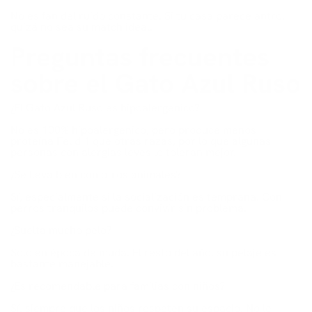
No es fan del ruido constante. Si tu casa parece antro,
quizá no sea su match ideal.
Preguntas frecuentes
sobre el Gato Azul Ruso
¿El Gato Azul Ruso es hipoalergénico?
No es 100% hipoalergénico, pero produce menos
proteína Fel d 1 que otras razas, por lo que algunas
personas con alergias leves lo toleran mejor.
¿Se lleva bien con otros animales?
Sí, especialmente si la socialización es temprana. Con
perros tranquilos puede convivir sin problema.
¿Suelta mucho pelo?
Solo en época de muda. El resto del año, su pelaje es
bastante manejable.
¿Es recomendable para familias con niños?
Sí, siempre que los niños respeten su espacio. No le