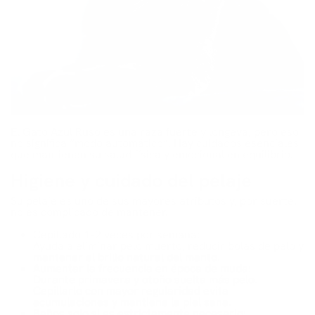
El Gato Azul Ruso es una raza fuerte y longeva, pero eso
no significa “modo automático”. Hay cuidados esenciales
que mantienen su salud física y emocional en equilibrio.
Higiene y cuidado del pelaje
Su pelaje es uno de sus mayores atributos y, por suerte,
no es complicado de mantener.
Cepillado 1–2 veces por semana:
Ayuda a eliminar pelo muerto, reducir bolas de pelo y
mantener el brillo natural del manto.
Aumentar la frecuencia en época de muda:
Durante primavera y otoño suelta más pelo.
Cepillarlo con mayor regularidad evita
acumulaciones y mantiene la piel sana.
Baños solo si es estrictamente necesario: