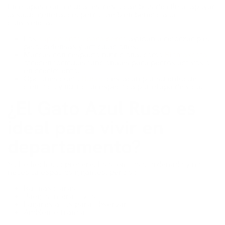
En etapas como muda, estrés o cambios de clima, apoyar
la salud general del perro también beneficia la
convivencia.
Los
suplementos para perro
ayudan a reforzar piel,
pelo, defensas y articulaciones.
Marcas con respaldo nutricional como
Biomaxcota
ofrecen fórmulas funcionales para perros activos o
en crecimiento.
Opciones como
Nupec
destacan por su enfoque
científico y nutrición específica por etapa de vida.
¿El Gato Azul Ruso es
ideal para vivir en
departamento?
Sí. De hecho, lo prefiere. Es silencioso, ordenado y no
necesita espacios gigantes, pero sí:
Rutinas claras
Juegos interactivos
Lugares altos para observar
Ambiente tranquilo