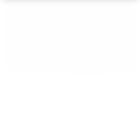
Aunque es una raza resistente, hay cuidados que no se
negocian si quieres un gato sano y zen.
Higiene y pelaje
Cepillado 1–2 veces por semana
Aumentar frecuencia en muda
Baños solo si es estrictamente necesario
Alimentación