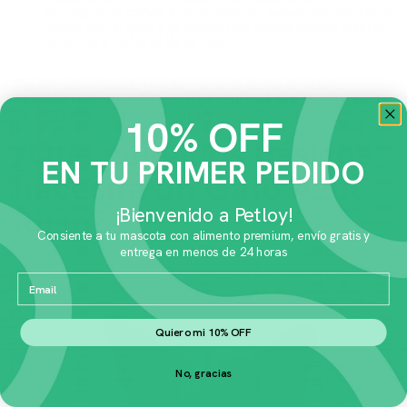
No requiere baños frecuentes. Su pelaje se mantiene
limpio por sí solo y el exceso de baños puede alterar
la barrera natural de la piel.
Tip útil: el cepillado regular no solo cuida el pelaje,
también refuerza el vínculo y reduce el estrés, algo clave
en una raza tan sensible al entorno.
10% OFF
¿Qué cuidados básicos
EN TU PRIMER PEDIDO
necesita un Gato Azul
Ruso?
¡Bienvenido a Petloy!
Consiente a tu mascota con alimento premium, envío gratis y
entrega en menos de 24 horas
Email
Quiero mi 10% OFF
No, gracias