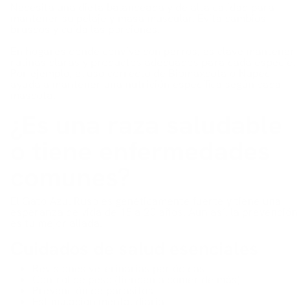
Necesita una dieta balanceada y de alta calidad para
mantener su pelaje y masa muscular. Evita cambios
bruscos y cuida las porciones.
En hogares donde convive con perros, es clave mantener
rutinas claras y productos adecuados para cada especie.
Por ejemplo, el uso correcto de Biomaxcota o Nupec
ayuda a mantener una nutrición específica según cada
mascota.
¿Es una raza saludable
o tiene enfermedades
comunes?
El Gato Azul Ruso es genéticamente fuerte y tiene una
esperanza de vida de 15 a 20 años. Aun así, la prevención
es tu mejor aliada.
Cuidados de salud esenciales
Revisiones veterinarias periódicas
Control de peso (tienden a comer de más)
Prevención de parásitos
Estimulación mental diaria