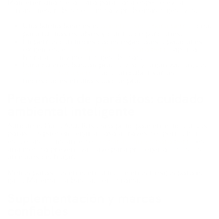
Mantener una dieta clara para cada especie evita
confusiones, robos de comida y problemas digestivos.
Una buena base es el
alimento seco para perro
, ideal
para rutinas estables y control de porciones.
En perros con necesidades especiales o paladares
exigentes, el
alimento húmedo para perro
aporta
hidratación y mejor digestibilidad.
Para quienes buscan practicidad y organización, los
paquetes para perro
facilitan cubrir varias
necesidades en una sola compra.
Prevención de parásitos: cuidado
ambiental inteligente
Aunque el Gato Azul Ruso sea principalmente indoor, los
parásitos pueden llegar a casa a través del perro. Por
eso, el uso constante de
desparasitantes para perro
es
una medida preventiva clave para proteger a todos los
animales del hogar.
Menos parásitos en el entorno = menos riesgos para el
gato. Matemática básica, cero drama.
Suplementación y marcas
confiables