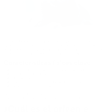
El Gato Azul Ruso es una raza felina reconocida por su
pelaje gris azulado con brillo plateado y sus ojos verdes
almendrados. Es de tamaño mediano, cuerpo esbelto y
movimientos tan suaves que parece flotar.
Características físicas clave
Pelaje corto, fino y doble (suave nivel nube premium)
Color azul uniforme con reflejo plateado
Ojos verdes intensos
Cabeza en forma de cuña y orejas grandes
Apariencia elegante y atlética
Dato real: aunque suelte pelo en época de muda, no se
enreda. Punto extra para la vida adulta funcional.
¿Cuál es el origen e