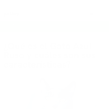
Ir al contenido
¡Envío gratis y entrega en menos de 24 horas! Si haces tu pedido antes de
las 12:00 pm, lo recibes el mismo día.
¿Qué es el Gato Azul
Ruso y cuáles son sus
características?