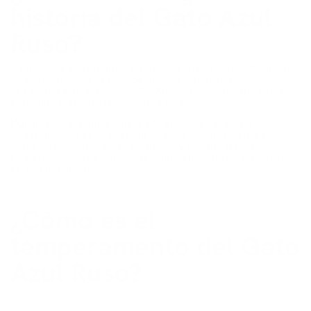
historia del Gato Azul
Ruso?
Su historia se remonta al norte de Rusia, específicamente
a la región de Arcángel. Se cree que marineros lo
llevaron a Europa en el siglo XIX, donde rápidamente se
ganó un lugar en exposiciones felinas.
Durante la Segunda Guerra Mundial la raza casi
desaparece, pero fue recuperada mediante cruces
controlados con gatos británicos y escandinavos.
Resultado: el Azul Ruso que conocemos hoy, más estable
en temperamento y físico.
¿Cómo es el
temperamento del Gato
Azul Ruso?