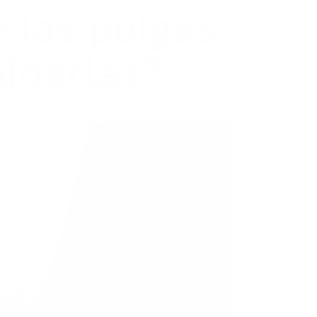
e las pulgas
minarlas?