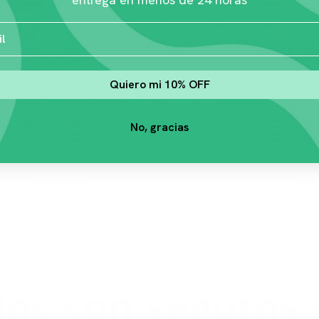
das eternas).
Dónde está
Qué
Quiero mi 10% OFF
Alfombras, camas, pisos
No 
No, gracias
Zonas oscuras y húmedas
Se 
Ambiente
Pue
En el cachorro
Aqu
ente. Hay que atacar el problema completo.
os son seguros 