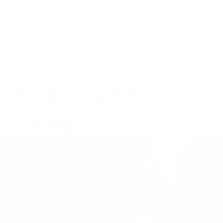
INICIO
PERRO
GATO
MARCAS
CONTACTO
nos de 24 horas! Si haces tu pedido antes de las 12:00 
ar pulgas en ca
 riesgo