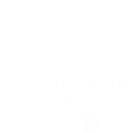
¿Qué productos NO 
Aquí va la parte seria (sin exagerar, pero clara
❌Productos para perros adultos
❌ Remedios caseros como vinagre, alcohol o 
❌ Insecticidas domésticos
❌ Dosis “a ojo”
Si el envase no dice apto para cachorros, mejo
¿Cuándo us
cachorros y