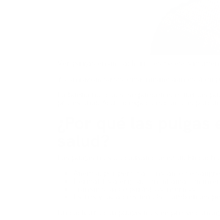
Ver pulgas en un cachorro es de esos moment
Y con razón: su sistema inmune aún está en pa
La buena noticia: sí se pueden eliminar las p
profesional. Aquí te explico el cómo, el porqu
¿Por qué las pulgas
salud?
Las pulgas no solo causan comezón. En cacho
Anemia, por pérdida constante de sangr
Dermatitis alérgica, con inflamación inte
Transmisión de parásitos internos
Estrés y falta de sueño (sí, también les
Un cachorro con pulgas no siempre se contagió