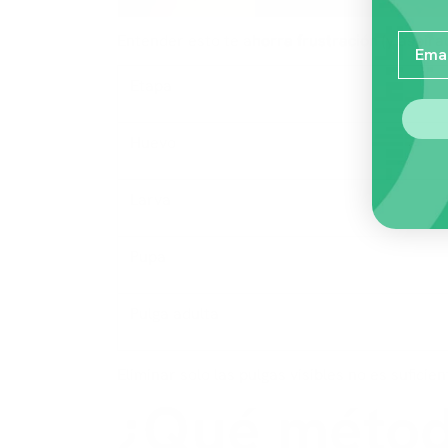
Entender esto te ahorra frustración (y aspira
Email
Etapa
Huevo
Larva
Pupa
Pulga adulta
Eliminar solo las pulgas visibles no es sufici
¿Qué métod