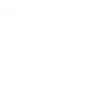
lgas en cachorr
 bien:
ecíficos para cachorros
 cachorros
o)
ultados
entorno
miento