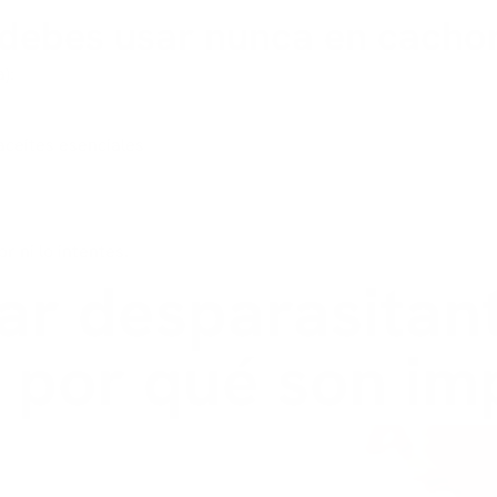
debes usar nunca en cacho
):
aceites esenciales
r ni lo intentes.
ar desparasitan
 por qué son im