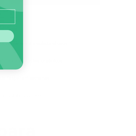
 implica
se ve, pero ahí empieza el caos
alimenta de restos orgánicos
de “esperar” semanas
í es cuando las ves
para