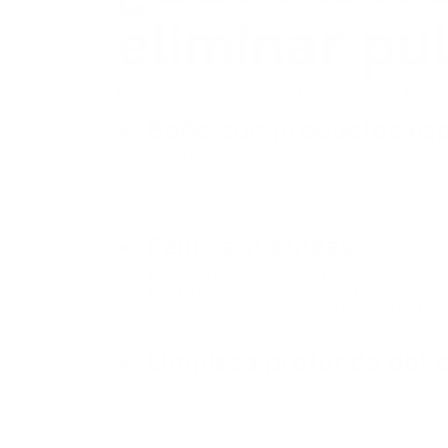
eliminar pu
No todo vale. Estos sí son seguros si se hacen
✔ Baño con productos esp
Usa shampoo antipulgas formulado para
Agua tibia, sin frotar agresivo
Seca muy bien (el frío también es enemig
✔ Peine antipulgas
Ideal para cachorros muy pequeños
Retira pulgas adultas sin químicos
Combínalo con el baño para mejores res
✔ Limpieza profunda del 
Lava camas, mantas y juguetes
Aspira alfombras y sillones
Repite cada pocos días durante el trata