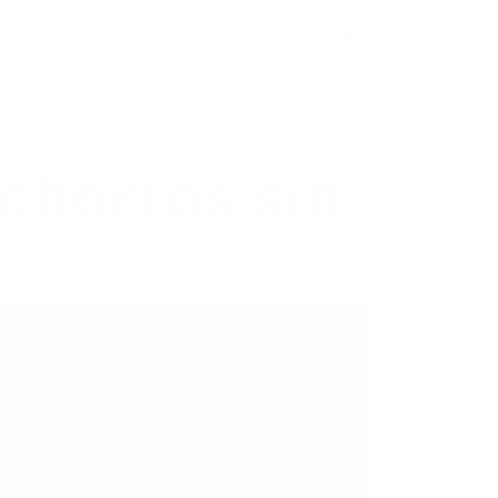
Inicia sesión
pm, lo recibes el mismo día.
chorros sin