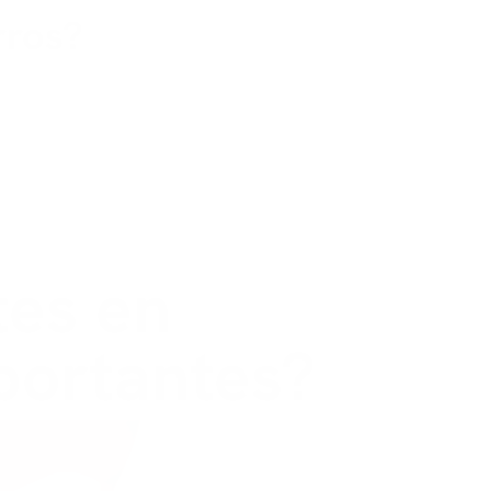
rros?
tes en
portantes?