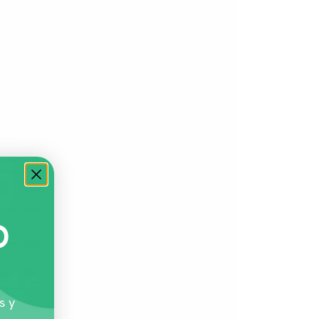
O
s y