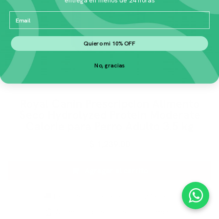
Email
Quiero mi 10% OFF
No, gracias
Royal Canin Prescripcion Alimento
Seco Hydrolyzed Protein Moderate
Calorie para Perro Adulto 3.5 kg
$
1,239.00
Agregar al carrito
🚚 Envío gratis en menos de 24 horas
🏆 Acumulas puntos en cada compra