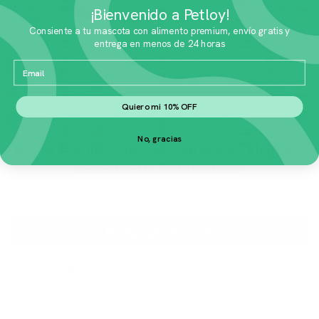
¡Bienvenido a Petloy!
Consiente a tu mascota con alimento premium, envío gratis y
entrega en menos de 24 horas
Email
Quiero mi 10% OFF
No, gracias
Royal Canin Alimento Humedo Urinary
para Gato Adulto 85 g
$
59.00
Agregar al carrito
🚚 Envío gratis en menos de 24 horas
🏆 Acumulas puntos en cada compra
📍 Rastreabilidad en tiempo real