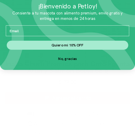
¡Bienvenido a Petloy!
Consiente a tu mascota con alimento premium, envío gratis y
entrega en menos de 24 horas
Email
Quiero mi 10% OFF
No, gracias
Inaba Churu Premios para Gato Receta
Atun y Salmon Bolsa 56 g
$
79.00
Agregar al carrito
🚚 Envío gratis en menos de 24 horas
🏆 Acumulas puntos en cada compra
📍 Rastreabilidad en tiempo real