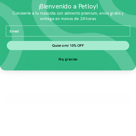
¡Bienvenido a Petloy!
Consiente a tu mascota con alimento premium, envío gratis y
entrega en menos de 24 horas
Email
Quiero mi 10% OFF
No, gracias
Hill's Prescripcion Alimento Seco k/d
Kidney Care para Gato Adulto 1.8 kg
$
779.00
Agregar al carrito
🚚 Envío gratis en menos de 24 horas
🏆 Acumulas puntos en cada compra
📍 Rastreabilidad en tiempo real