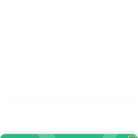
FullTrust Alimento Seco para Gato
Adulto 8 kg
$
1,258.99
Agregar al carrito
🚚 Envío gratis en menos de 24 horas
🏆 Acumulas puntos en cada compra
📍 Rastreabilidad en tiempo real