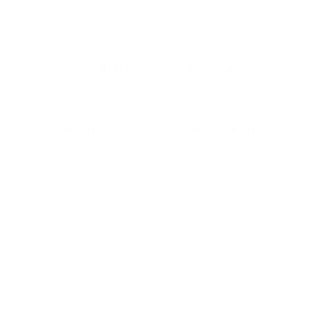
de tu mascota.
Clientes felices, mascotas aún más felices
+ de 20,000 clientes satisfechos
Preguntas
Ingredientes
¿Para qué tipo de gato es este alimento?
Para gatos adultos que buscan una nutrición completa con
beneficios adicionales para piel, pelaje y salud urinaria.
¿Ayuda a controlar las bolas de pelo?
Sí, su mezcla de fibras (inulina y celulosa) favorece su
eliminación natural y reduce su formación.
¿Es bueno para la salud urinaria?
Sí, su balance de minerales (sodio, fósforo, magnesio, calcio y
citrato de potasio) ayuda a prevenir la formación de cristales en