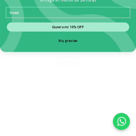
No te preocupes.
Si crees se trata de una equivocación,
envíanos un mensaje a
esta página
.
Email
Quiero mi 10% OFF
No, gracias
¿Quizás estabas buscando alguna de estas
páginas
populares
?
Inicio