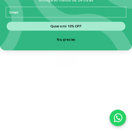
No te preocupes.
Si crees se trata de una equivocación,
envíanos un mensaje a
esta página
.
Email
Quiero mi 10% OFF
No, gracias
¿Quizás estabas buscando alguna de estas
páginas
populares
?
Inicio