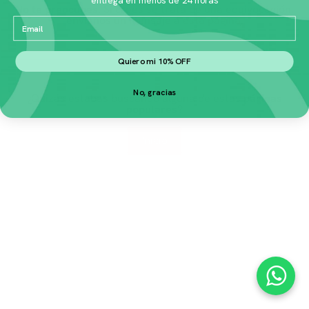
No te preocupes.
Si crees se trata de una equivocación,
envíanos un mensaje a
esta página
.
Email
Quiero mi 10% OFF
No, gracias
¿Quizás estabas buscando alguna de estas
páginas
populares
?
Inicio