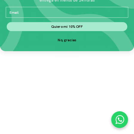
No te preocupes.
Si crees se trata de una equivocación,
envíanos un mensaje a
esta página
.
Email
Quiero mi 10% OFF
No, gracias
¿Quizás estabas buscando alguna de estas
páginas
populares
?
Inicio