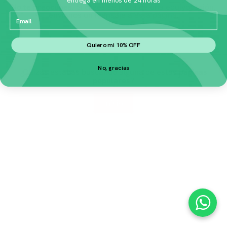
No te preocupes.
Si crees se trata de una equivocación,
envíanos un mensaje a
esta página
.
Email
Quiero mi 10% OFF
No, gracias
¿Quizás estabas buscando alguna de estas
páginas
populares
?
Inicio