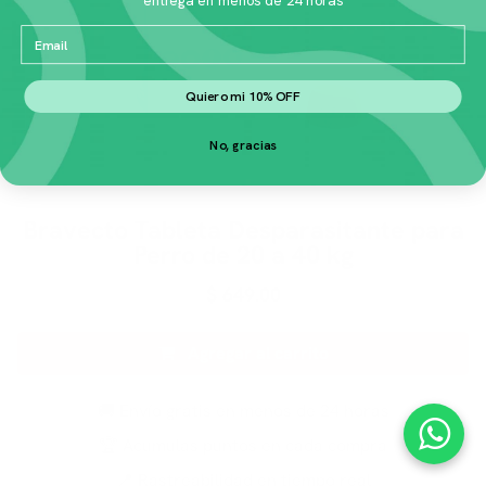
Email
Quiero mi 10% OFF
No, gracias
Bravecto Tableta Desparasitante para
Perro de 20 a 40 kg
$
649.00
Agregar al carrito
🚚 Envío gratis en menos de 24 horas
🏆 Acumulas puntos en cada compra
📍 Rastreabilidad en tiempo real