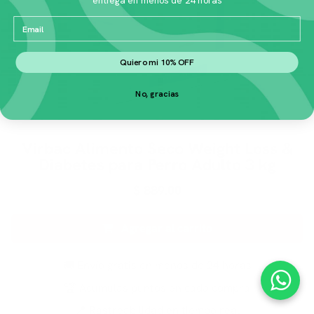
Email
Quiero mi 10% OFF
No, gracias
Virbac Alimento Seco Weight Loss &
Diabetes para Perro Adulto 3 kg
$
889.00
Agregar al carrito
🚚 Envío gratis en menos de 24 horas
🏆 Acumulas puntos en cada compra
📍 Rastreabilidad en tiempo real